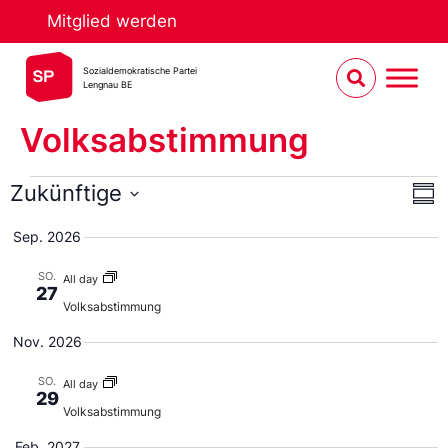
Mitglied werden
Sozialdemokratische Partei
Lengnau BE
Volksabstimmung
An
Ve
Zukünftige
Sum
An
Select
Na
date.
Sep. 2026
SO.
All day
27
Volksabstimmung
Nov. 2026
SO.
All day
29
Volksabstimmung
Feb. 2027