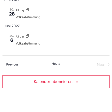
SO.
All day
28
Volksabstimmung
Juni 2027
SO.
All day
6
Volksabstimmung
Heute
Ver
Next
Veranstaltungen
Previous
Kalender abonnieren