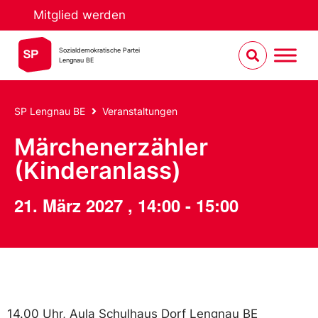
Mitglied werden
Sozialdemokratische Partei
Lengnau BE
SP Lengnau BE
Veranstaltungen
Märchenerzähler
(Kinderanlass)
21. März 2027
,
14:00
-
15:00
14.00 Uhr, Aula Schulhaus Dorf Lengnau BE