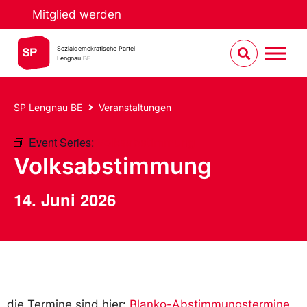
Mitglied werden
Sozialdemokratische Partei
Lengnau BE
SP Lengnau BE
Veranstaltungen
Event Series:
Volksabstimmung
Volksabstimmung
14. Juni 2026
die Termine sind hier:
Blanko-Abstimmungstermine